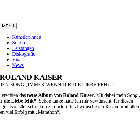
Zum
Inhalt
springen
MENU
Künstler:innen
Studio
Leistungen
Diskografie
Vita
News
ROLAND KAISER
DEN SONG „IMMER WENN DIR DIE LIEBE FEHLT“
h erschien das
neue Album von Roland Kaiser
. Mit dabei mein Song
r die Liebe fehlt“
. Schon lange hatte ich mir gewünscht, für diesen
tigen Künstler schreiben zu dürfen. Jetzt wünsche ich Roland und allen
ten viel Erfolg mit „Marathon“.