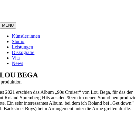
Zum
Inhalt
springen
MENU
Künstler:innen
Studio
Leistungen
Diskografie
Vita
News
LOU BEGA
 produktion
st 2021 erschien das Album „90s Cruiser“ von Lou Bega, für das der
nt Roland Spremberg Hits aus den 90ern im neuen Sound neu produzie
ete. Ein sehr interessantes Album, bei dem ich Roland bei „Get down“
l: Backstreet Boys) beim Arrangement unter die Arme greifen durfte.