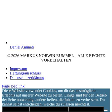
Daniel Aminati
© 2026 MARKUS NORWIN RUMMEL – ALLE RECHTE
VORBEHALTEN
Impressum
Haftungsausschluss
Datenschutzerklärung
Page load link
Diese Website verwendet Cookies, um dir das bestmögliche
Erlebnis auf unserer Website zu bieten. Einige sind für den Betrieb
der Seite notwendig, andere helfen, die Inhalte zu verbessern. Du
kannst selbst entscheiden, welche du zulassen möchtest.
Alle akzeptieren
Nur notwendige Cookies
Datenschutzerklärung