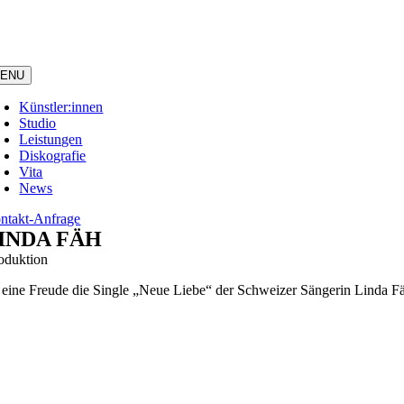
Zum
Inhalt
springen
ENU
Künstler:innen
Studio
Leistungen
Diskografie
Vita
News
ntakt-Anfrage
INDA FÄH
roduktion
 eine Freude die Single „Neue Liebe“ der Schweizer Sängerin Linda 